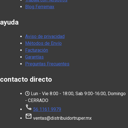
Blog Ferremax
ayuda
Aviso de privacidad
Métodos de Envío
Facturación
Garantías
Preguntas Frecuentes
contacto directo
Lun - Vie 8:00 - 18:00, Sab 9:00-16:00, Domingo
- CERRADO
call
56 1161 9979
mail
ventas@distribuidortruper.mx