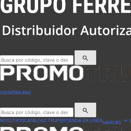
Buscar:
search
consúltalo aquí
Buscar:
search
keyboard_arrow_down
NOSOTROS
CATÁLOGO TRUPER
TIENDA EN LINEA
MARCAS