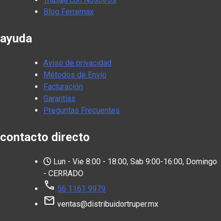
Blog Ferremax
ayuda
Aviso de privacidad
Métodos de Envío
Facturación
Garantías
Preguntas Frecuentes
contacto directo
Lun - Vie 8:00 - 18:00, Sab 9:00-16:00, Domingo
- CERRADO
call
56 1161 9979
mail
ventas@distribuidortruper.mx