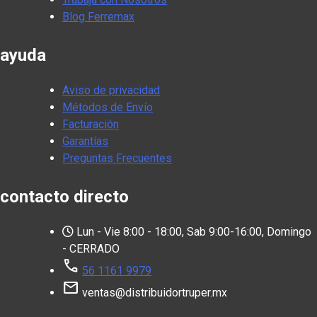
Blog Ferremax
ayuda
Aviso de privacidad
Métodos de Envío
Facturación
Garantías
Preguntas Frecuentes
contacto directo
Lun - Vie 8:00 - 18:00, Sab 9:00-16:00, Domingo
- CERRADO
call
56 1161 9979
mail
ventas@distribuidortruper.mx