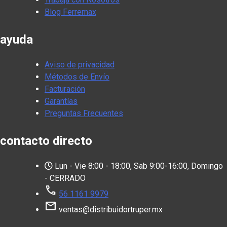
Blog Ferremax
ayuda
Aviso de privacidad
Métodos de Envío
Facturación
Garantías
Preguntas Frecuentes
contacto directo
Lun - Vie 8:00 - 18:00, Sab 9:00-16:00, Domingo
- CERRADO
call
56 1161 9979
mail
ventas@distribuidortruper.mx