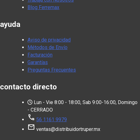
Blog Ferremax
ayuda
Aviso de privacidad
Métodos de Envío
Facturación
Garantías
Preguntas Frecuentes
contacto directo
Lun - Vie 8:00 - 18:00, Sab 9:00-16:00, Domingo
- CERRADO
call
56 1161 9979
mail
ventas@distribuidortruper.mx