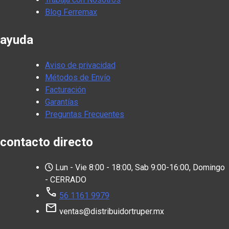
Blog Ferremax
ayuda
Aviso de privacidad
Métodos de Envío
Facturación
Garantías
Preguntas Frecuentes
contacto directo
Lun - Vie 8:00 - 18:00, Sab 9:00-16:00, Domingo
- CERRADO
call
56 1161 9979
mail
ventas@distribuidortruper.mx