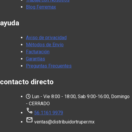
Blog Ferremax
ayuda
Aviso de privacidad
Métodos de Envío
Facturación
Garantías
Preguntas Frecuentes
contacto directo
Lun - Vie 8:00 - 18:00, Sab 9:00-16:00, Domingo
- CERRADO
call
56 1161 9979
mail
ventas@distribuidortruper.mx