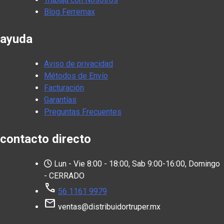
Blog Ferremax
ayuda
Aviso de privacidad
Métodos de Envío
Facturación
Garantías
Preguntas Frecuentes
contacto directo
Lun - Vie 8:00 - 18:00, Sab 9:00-16:00, Domingo
- CERRADO
call
56 1161 9979
mail
ventas@distribuidortruper.mx