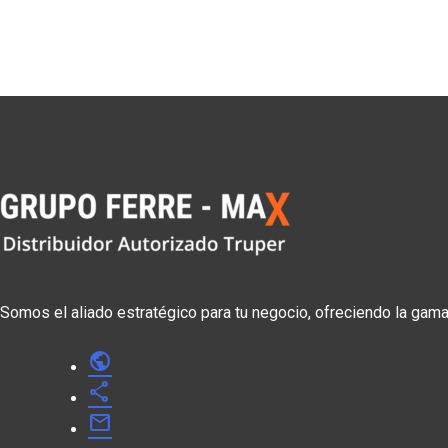
Somos el aliado estratégico para tu negocio, ofreciendo la gam
public
share
mail