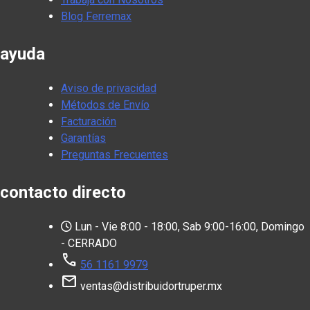
Blog Ferremax
ayuda
Aviso de privacidad
Métodos de Envío
Facturación
Garantías
Preguntas Frecuentes
contacto directo
Lun - Vie 8:00 - 18:00, Sab 9:00-16:00, Domingo
- CERRADO
call
56 1161 9979
mail
ventas@distribuidortruper.mx