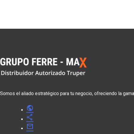
Somos el aliado estratégico para tu negocio, ofreciendo la gam
public
share
mail