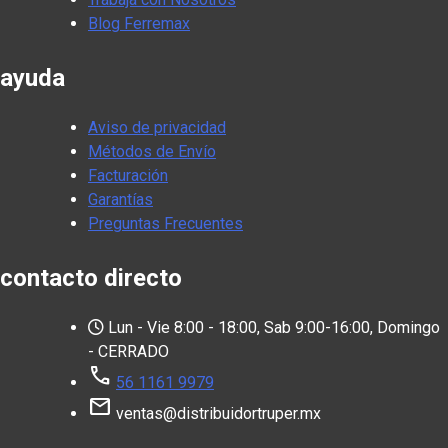
Blog Ferremax
ayuda
Aviso de privacidad
Métodos de Envío
Facturación
Garantías
Preguntas Frecuentes
contacto directo
Lun - Vie 8:00 - 18:00, Sab 9:00-16:00, Domingo
- CERRADO
call
56 1161 9979
mail
ventas@distribuidortruper.mx