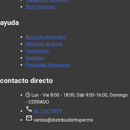
Blog Ferremax
ayuda
Aviso de privacidad
Métodos de Envío
Facturación
Garantías
Preguntas Frecuentes
contacto directo
Lun - Vie 8:00 - 18:00, Sab 9:00-16:00, Domingo
- CERRADO
call
56 1161 9979
mail
ventas@distribuidortruper.mx