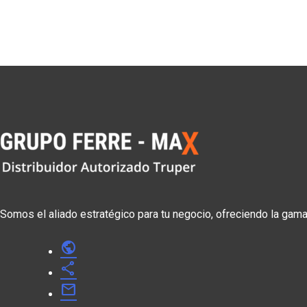
Somos el aliado estratégico para tu negocio, ofreciendo la gam
public
share
mail