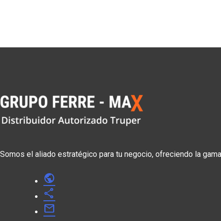
Somos el aliado estratégico para tu negocio, ofreciendo la gam
public
share
mail