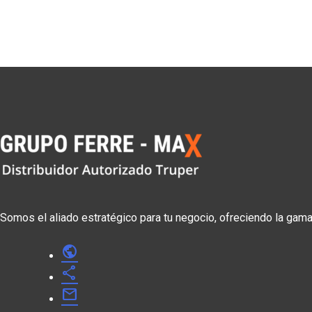
Somos el aliado estratégico para tu negocio, ofreciendo la gam
public
share
mail