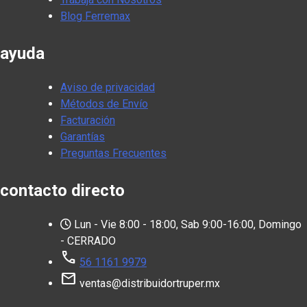
Blog Ferremax
ayuda
Aviso de privacidad
Métodos de Envío
Facturación
Garantías
Preguntas Frecuentes
contacto directo
Lun - Vie 8:00 - 18:00, Sab 9:00-16:00, Domingo
- CERRADO
call
56 1161 9979
mail
ventas@distribuidortruper.mx