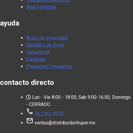
Blog Ferremax
ayuda
Aviso de privacidad
Métodos de Envío
Facturación
Garantías
Preguntas Frecuentes
contacto directo
Lun - Vie 8:00 - 18:00, Sab 9:00-16:00, Domingo
- CERRADO
call
56 1161 9979
mail
ventas@distribuidortruper.mx