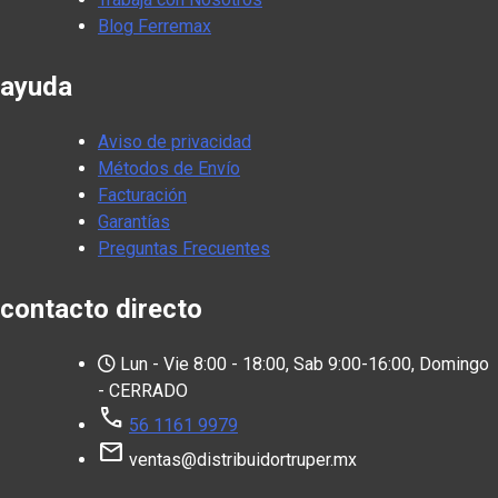
Blog Ferremax
ayuda
Aviso de privacidad
Métodos de Envío
Facturación
Garantías
Preguntas Frecuentes
contacto directo
Lun - Vie 8:00 - 18:00, Sab 9:00-16:00, Domingo
- CERRADO
call
56 1161 9979
mail
ventas@distribuidortruper.mx