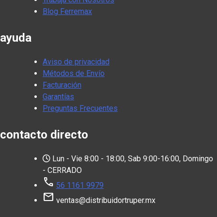
Blog Ferremax
ayuda
Aviso de privacidad
Métodos de Envío
Facturación
Garantías
Preguntas Frecuentes
contacto directo
Lun - Vie 8:00 - 18:00, Sab 9:00-16:00, Domingo
- CERRADO
call
56 1161 9979
mail
ventas@distribuidortruper.mx