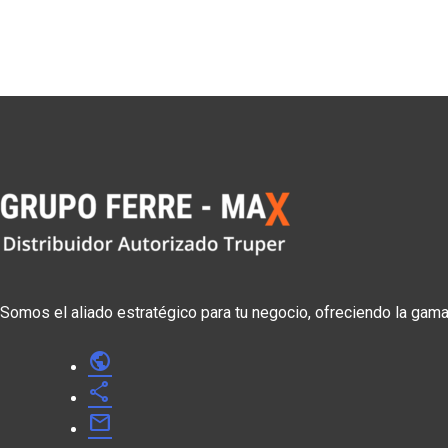
Somos el aliado estratégico para tu negocio, ofreciendo la gam
public
share
mail