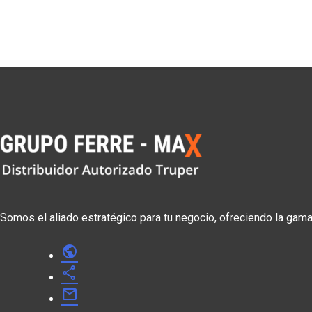
Somos el aliado estratégico para tu negocio, ofreciendo la gam
public
share
mail