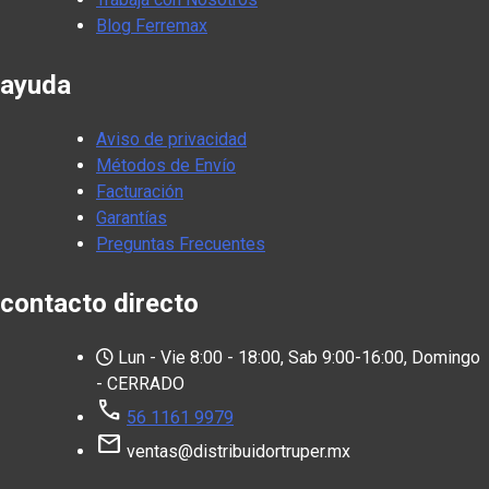
Blog Ferremax
ayuda
Aviso de privacidad
Métodos de Envío
Facturación
Garantías
Preguntas Frecuentes
contacto directo
Lun - Vie 8:00 - 18:00, Sab 9:00-16:00, Domingo
- CERRADO
call
56 1161 9979
mail
ventas@distribuidortruper.mx