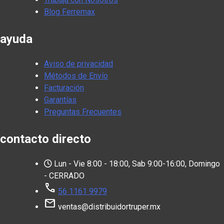
Blog Ferremax
ayuda
Aviso de privacidad
Métodos de Envío
Facturación
Garantías
Preguntas Frecuentes
contacto directo
Lun - Vie 8:00 - 18:00, Sab 9:00-16:00, Domingo
- CERRADO
call
56 1161 9979
mail
ventas@distribuidortruper.mx