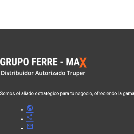
Somos el aliado estratégico para tu negocio, ofreciendo la gam
public
share
mail