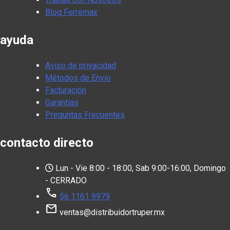
Blog Ferremax
ayuda
Aviso de privacidad
Métodos de Envío
Facturación
Garantías
Preguntas Frecuentes
contacto directo
Lun - Vie 8:00 - 18:00, Sab 9:00-16:00, Domingo
- CERRADO
call
56 1161 9979
mail
ventas@distribuidortruper.mx