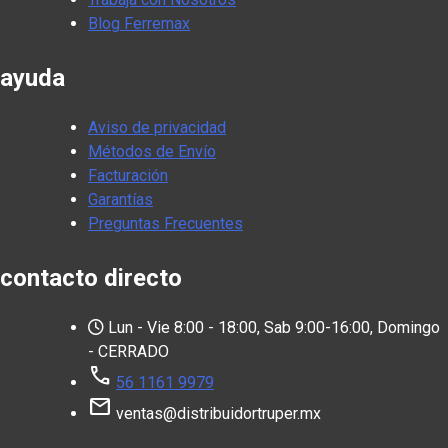
Blog Ferremax
ayuda
Aviso de privacidad
Métodos de Envío
Facturación
Garantías
Preguntas Frecuentes
contacto directo
Lun - Vie 8:00 - 18:00, Sab 9:00-16:00, Domingo
- CERRADO
call
56 1161 9979
mail
ventas@distribuidortruper.mx