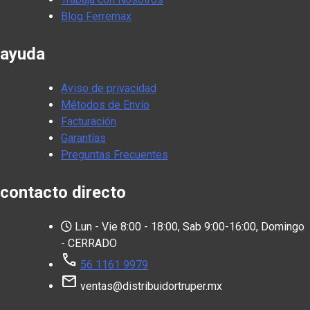
Blog Ferremax
ayuda
Aviso de privacidad
Métodos de Envío
Facturación
Garantías
Preguntas Frecuentes
contacto directo
Lun - Vie 8:00 - 18:00, Sab 9:00-16:00, Domingo
- CERRADO
call
56 1161 9979
mail
ventas@distribuidortruper.mx