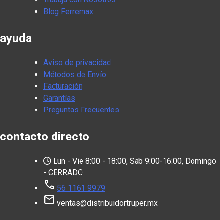
Blog Ferremax
ayuda
Aviso de privacidad
Métodos de Envío
Facturación
Garantías
Preguntas Frecuentes
contacto directo
Lun - Vie 8:00 - 18:00, Sab 9:00-16:00, Domingo
- CERRADO
call
56 1161 9979
mail
ventas@distribuidortruper.mx