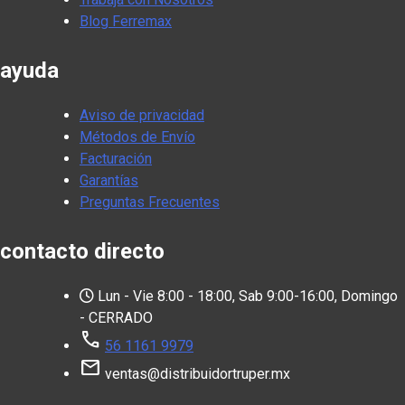
Blog Ferremax
ayuda
Aviso de privacidad
Métodos de Envío
Facturación
Garantías
Preguntas Frecuentes
contacto directo
Lun - Vie 8:00 - 18:00, Sab 9:00-16:00, Domingo
- CERRADO
call
56 1161 9979
mail
ventas@distribuidortruper.mx