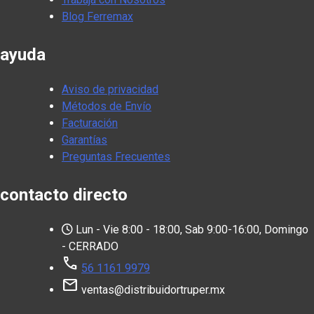
Blog Ferremax
ayuda
Aviso de privacidad
Métodos de Envío
Facturación
Garantías
Preguntas Frecuentes
contacto directo
Lun - Vie 8:00 - 18:00, Sab 9:00-16:00, Domingo
- CERRADO
call
56 1161 9979
mail
ventas@distribuidortruper.mx