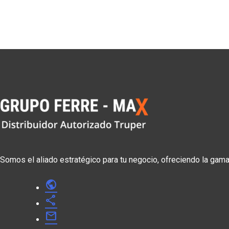
Somos el aliado estratégico para tu negocio, ofreciendo la gam
public
share
mail