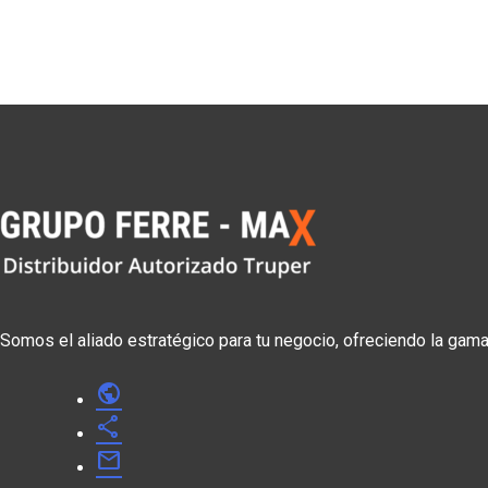
Somos el aliado estratégico para tu negocio, ofreciendo la gam
public
share
mail