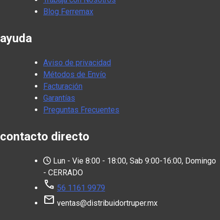
Blog Ferremax
ayuda
Aviso de privacidad
Métodos de Envío
Facturación
Garantías
Preguntas Frecuentes
contacto directo
Lun - Vie 8:00 - 18:00, Sab 9:00-16:00, Domingo
- CERRADO
call
56 1161 9979
mail
ventas@distribuidortruper.mx