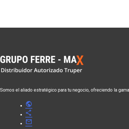
Somos el aliado estratégico para tu negocio, ofreciendo la gam
public
share
mail