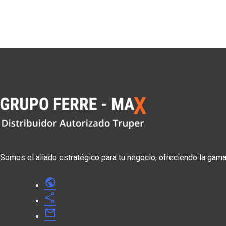
Somos el aliado estratégico para tu negocio, ofreciendo la gam
public
share
mail