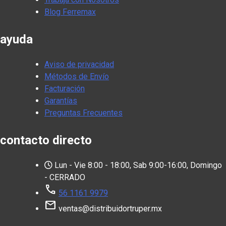
Blog Ferremax
ayuda
Aviso de privacidad
Métodos de Envío
Facturación
Garantías
Preguntas Frecuentes
contacto directo
Lun - Vie 8:00 - 18:00, Sab 9:00-16:00, Domingo
- CERRADO
call
56 1161 9979
mail
ventas@distribuidortruper.mx