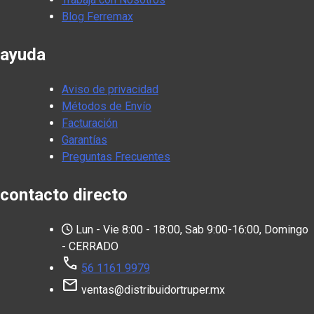
Blog Ferremax
ayuda
Aviso de privacidad
Métodos de Envío
Facturación
Garantías
Preguntas Frecuentes
contacto directo
Lun - Vie 8:00 - 18:00, Sab 9:00-16:00, Domingo
- CERRADO
call
56 1161 9979
mail
ventas@distribuidortruper.mx