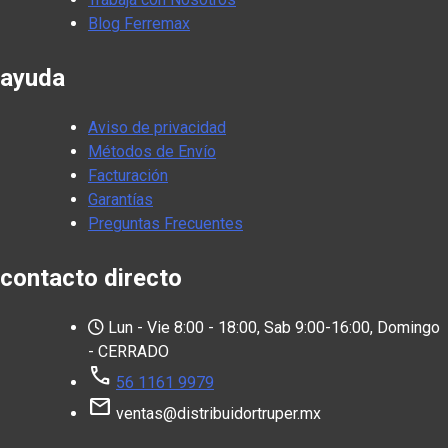
Blog Ferremax
ayuda
Aviso de privacidad
Métodos de Envío
Facturación
Garantías
Preguntas Frecuentes
contacto directo
Lun - Vie 8:00 - 18:00, Sab 9:00-16:00, Domingo
- CERRADO
call
56 1161 9979
mail
ventas@distribuidortruper.mx