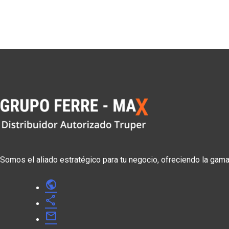
Somos el aliado estratégico para tu negocio, ofreciendo la gam
public
share
mail