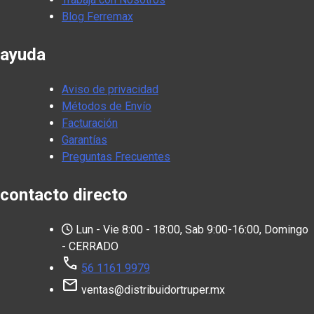
Blog Ferremax
ayuda
Aviso de privacidad
Métodos de Envío
Facturación
Garantías
Preguntas Frecuentes
contacto directo
Lun - Vie 8:00 - 18:00, Sab 9:00-16:00, Domingo
- CERRADO
call
56 1161 9979
mail
ventas@distribuidortruper.mx