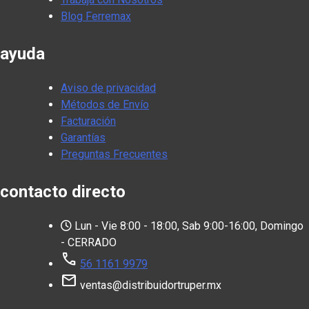
Blog Ferremax
ayuda
Aviso de privacidad
Métodos de Envío
Facturación
Garantías
Preguntas Frecuentes
contacto directo
Lun - Vie 8:00 - 18:00, Sab 9:00-16:00, Domingo
- CERRADO
call
56 1161 9979
mail
ventas@distribuidortruper.mx