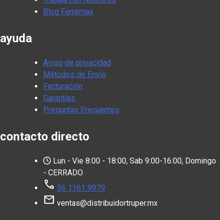
Blog Ferremax
ayuda
Aviso de privacidad
Métodos de Envío
Facturación
Garantías
Preguntas Frecuentes
contacto directo
Lun - Vie 8:00 - 18:00, Sab 9:00-16:00, Domingo
- CERRADO
call
56 1161 9979
mail
ventas@distribuidortruper.mx