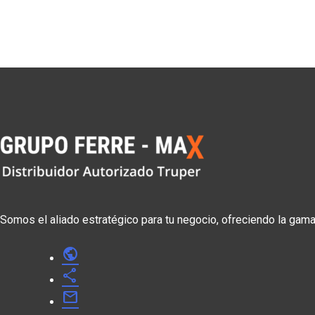
Somos el aliado estratégico para tu negocio, ofreciendo la gam
public
share
mail