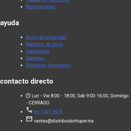
Blog Ferremax
ayuda
Aviso de privacidad
Métodos de Envío
Facturación
Garantías
Preguntas Frecuentes
contacto directo
Lun - Vie 8:00 - 18:00, Sab 9:00-16:00, Domingo
- CERRADO
call
56 1161 9979
mail
ventas@distribuidortruper.mx