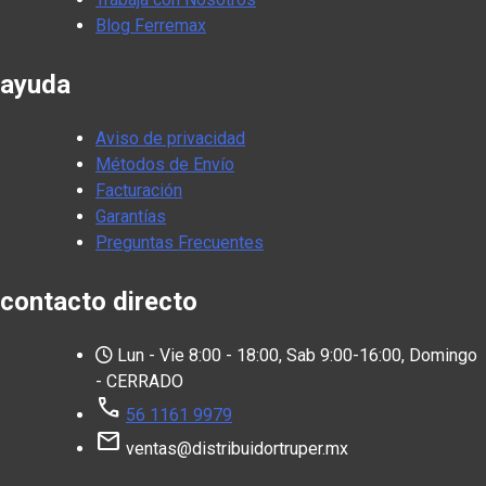
Blog Ferremax
ayuda
Aviso de privacidad
Métodos de Envío
Facturación
Garantías
Preguntas Frecuentes
contacto directo
Lun - Vie 8:00 - 18:00, Sab 9:00-16:00, Domingo
- CERRADO
call
56 1161 9979
mail
ventas@distribuidortruper.mx