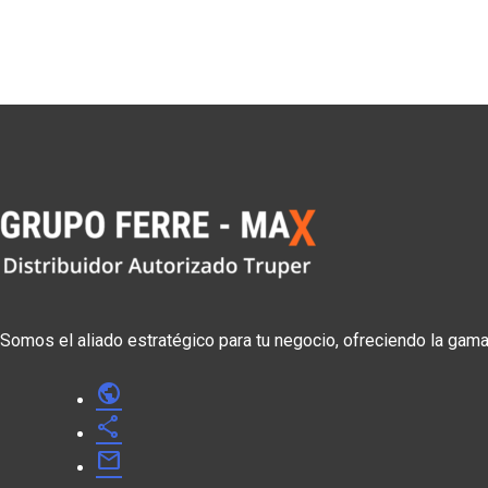
Somos el aliado estratégico para tu negocio, ofreciendo la gam
public
share
mail