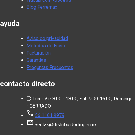
Blog Ferremax
ayuda
Aviso de privacidad
Métodos de Envío
Facturación
Garantías
Preguntas Frecuentes
contacto directo
Lun - Vie 8:00 - 18:00, Sab 9:00-16:00, Domingo
- CERRADO
call
56 1161 9979
mail
ventas@distribuidortruper.mx