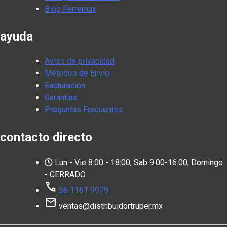
Blog Ferremax
ayuda
Aviso de privacidad
Métodos de Envío
Facturación
Garantías
Preguntas Frecuentes
contacto directo
Lun - Vie 8:00 - 18:00, Sab 9:00-16:00, Domingo
- CERRADO
call
56 1161 9979
mail
ventas@distribuidortruper.mx