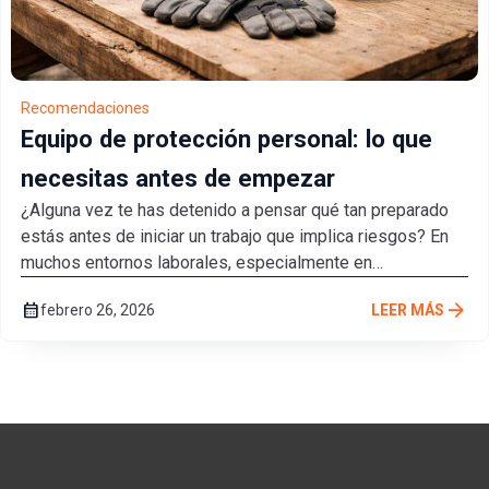
Recomendaciones
Equipo de protección personal: lo que
necesitas antes de empezar
¿Alguna vez te has detenido a pensar qué tan preparado
estás antes de iniciar un trabajo que implica riesgos? En
muchos entornos laborales, especialmente en
construcción, talleres, industrias o trabajos...
arrow_forward
calendar_month
febrero 26, 2026
LEER MÁS