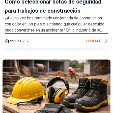
Cómo seleccionar botas de seguridad
para trabajos de construcción
¿Alguna vez has terminado una jornada de construcción
con dolor en los pies o sintiendo que cualquier descuido
pudo convertirse en un accidente? En la industria de la
construcción, elegir...
arrow_forward
calendar_month
abril 23, 2026
LEER MÁS