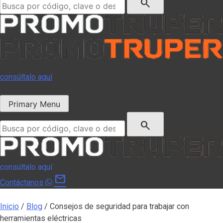
search
consúltalo aquí
Primary Menu
Buscar:
search
consúltalo aquí
mail
Contáctanos
Inicio
/
Blog
/
Consejos de seguridad para trabajar con
herramientas eléctricas